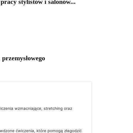
racy stylistów i salonów...
du przemysłowego
iczenia wzmacniające, stretching oraz
rawdzone ćwiczenia, które pomogą złagodzić