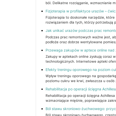
ból. Delikatne rozciąganie, wzmacnianie m
Fizjoterapia w profilaktyce urazów – ćwi
Fizjoterapia to doskonałe narzędzie, które
rozwiązaniem dla tych, którzy potrzebują
Jak unikać urazów podczas prac remon
Podczas prac remontowych ważne jest, aby
podłoże oraz dobrze wentylowane pomiesz
Przewaga zakupów w aptece online nad 
Zakupy w aptekach online zyskują coraz w
technologicznych. Internetowe apteki ofe
Efekty treningu oporowego na poziom cu
Wpływ treningu oporowego na gospodarkę 
poziomu cukru we krwi, zwłaszcza u osób 
Rehabilitacja po operacji ścięgna Achilles
Rehabilitacja po operacji ścięgna Achill
wzmacniające mięśnie, poprawiające zakres
Ból stawu skroniowo-żuchwowego: przycz
Ból stawu skroniowo-żuchwowego, często 