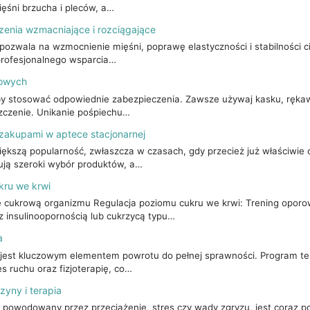
ięśni brzucha i pleców, a…
czenia wzmacniające i rozciągające
 pozwala na wzmocnienie mięśni, poprawę elastyczności i stabilności ci
 profesjonalnego wsparcia…
towych
 stosować odpowiednie zabezpieczenia. Zawsze używaj kasku, rękawi
czenie. Unikanie pośpiechu…
zakupami w aptece stacjonarnej
iększą popularność, zwłaszcza w czasach, gdy przecież już właściwie
rują szeroki wybór produktów, a…
kru we krwi
cukrową organizmu Regulacja poziomu cukru we krwi: Trening oporow
z insulinoopornością lub cukrzycą typu…
a
esa jest kluczowym elementem powrotu do pełnej sprawności. Program t
 ruchu oraz fizjoterapię, co…
yny i terapia
powodowany przez przeciążenie, stres czy wady zgryzu, jest coraz 