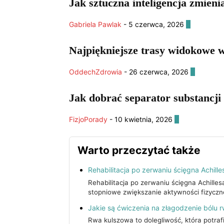
Jak sztuczna inteligencja zmieni
Gabriela Pawlak
-
5 czerwca, 2026
0
Najpiękniejsze trasy widokowe 
OddechZdrowia
-
26 czerwca, 2026
0
Jak dobrać separator substancji
FizjoPorady
-
10 kwietnia, 2026
0
Warto przeczytać także
Rehabilitacja po zerwaniu ścięgna Achille
Rehabilitacja po zerwaniu ścięgna Achill
stopniowe zwiększanie aktywności fizyczn
Jakie są ćwiczenia na złagodzenie bólu 
Rwa kulszowa to dolegliwość, która potraf