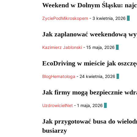
Weekend w Dolnym Śląsku: najci
ZyciePodMikroskopem
-
3 kwietnia, 2026
0
Jak zaplanować weekendową wypr
Kazimierz Jablonski
-
15 maja, 2026
0
EcoDriving w mieście jak oszczę
BlogHematologa
-
24 kwietnia, 2026
2
Jak firmy mogą bezpiecznie wdr
UzdrowicielNet
-
1 maja, 2026
0
Jak przygotować busa do wielodn
busiarzy