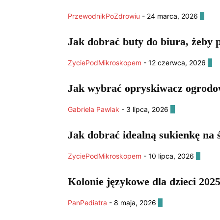
Pytania od czytelników
Rehabilitacja dzieci i niemowlą
Rehabilitacja neurologiczna
Rehabilitacja oddechowa
PrzewodnikPoZdrowiu
-
24 marca, 2026
0
Rehabilitacja po porodzie
Rehabilitacja po urazach ko
Rehabilitacja pourazowa u sportowców
Rehabilitacja
Jak dobrać buty do biura, żeby p
Rehabilitacja w chorobach przewlekłych
Rehabilitacja
Rola diety w rehabilitacji
Sprzęt i akcesoria rehabilitacy
ZyciePodMikroskopem
-
12 czerwca, 2026
0
Terapie alternatywne w rehabilitacji
Trening funkcjona
Zabiegi fizykalne
Zaburzenia równowagi i koordynacji
Jak wybrać opryskiwacz ogrodow
Gabriela Pawlak
-
3 lipca, 2026
0
Jak dobrać idealną sukienkę na ś
ZyciePodMikroskopem
-
10 lipca, 2026
0
Kolonie językowe dla dzieci 202
PanPediatra
-
8 maja, 2026
0