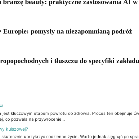
a branżę beauty: praktyczne zastosowania AI w p
w Europie: pomysły na niezapomnianą podróż
 ropopochodnych i tłuszczu do specyfiki zakła
sa
esa jest kluczowym etapem powrotu do zdrowia. Proces ten obejmuje ćw
ej, co pozwala na przywrócenie…
rwy kulszowej?
i skutecznie uprzykrzyć codzienne życie. Warto jednak sięgnąć po sp