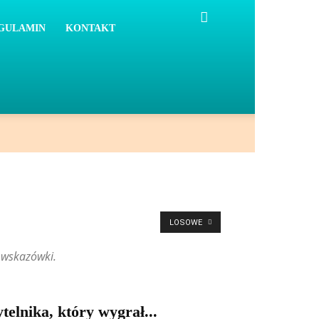
GULAMIN
KONTAKT
LOSOWE
 wskazówki.
telnika, który wygrał...