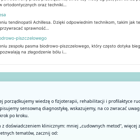
ów ortodontycznych oraz techniki…
lesa
eniu tendinopatii Achillesa. Dzięki odpowiednim technikom, takim jak
i przywracać sprawność…
biodrowo-piszczelowego
zeniu zespołu pasma biodrowo-piszczelowego, który często dotyka bie
pozwalają na złagodzenie bólu i…
ej porządkujemy wiedzę o fizjoterapii, rehabilitacji i profilaktyce r
opisujemy sensowną diagnostykę, wskazujemy, na co zwracać uwa
krok po kroku.
ch z doświadczeniem klinicznym: mniej „cudownych metod”, więce
kretnych tematów, zacznij od: