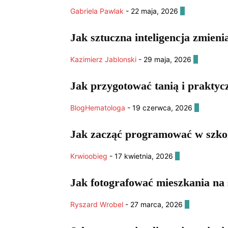
Gabriela Pawlak
-
22 maja, 2026
0
Jak sztuczna inteligencja zmieni
Kazimierz Jablonski
-
29 maja, 2026
0
Jak przygotować tanią i praktyc
BlogHematologa
-
19 czerwca, 2026
0
Jak zacząć programować w szkol
Krwioobieg
-
17 kwietnia, 2026
0
Jak fotografować mieszkania na
Ryszard Wrobel
-
27 marca, 2026
0