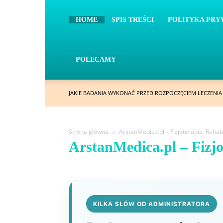
HOME
SPIS TREŚCI
POLITYKA PRY
POLECAMY
JAKIE BADANIA WYKONAĆ PRZED ROZPOCZĘCIEM LECZENI
Strona główna
ArstanMedica.pl – Fizjoterapia, Rehabi
ArstanMedica.pl – Fizjo
KILKA SŁÓW OD ADMINISTRATORA