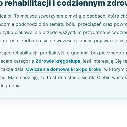
 rehabilitacji i codziennym zdro
ca.pl. To miejsce stworzyłem z myślą o osobach, które chc
adomie podchodzić do tematu bólu, przeciążeń oraz powro
nie tylko ciekawe, ale przede wszystkim przydatne w codzi
ą po prostu zadbać o siebie wcześniej, zanim pojawią się wi
czące rehabilitacji, profilaktyki, ergonomii, bezpiecznego
olecam kategorię
Zdrowie kręgosłupa
, jeśli interesują Ci
 także dział
Ćwiczenia domowe krok po kroku
, w którym 
. Mam nadzieję, że ta strona stanie się dla Ciebie wartoś
dego dnia.